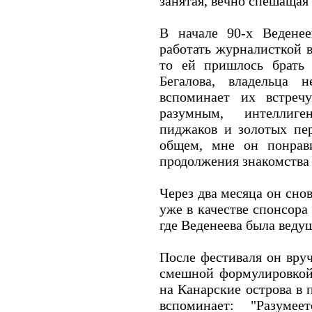
занятая, вечно спешащая
В начале 90-х Ведене
работать журналисткой в
то ей пришлось брать
Бегалова, владельца 
вспоминает их встреч
разумным, интеллиг
пиджаков и золотых пер
общем, мне он понрав
продолжения знакомства 
Через два месяца он снов
уже в качестве спонсора
где Веденеева была веду
После фестиваля он вруч
смешной формулировкой
на Канарские острова в 
вспоминает: "Разумее