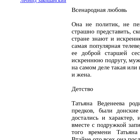
Леонид Закошанский
Всенародная любовь
Она не политик, не пе
страшно представить, с
стране знают и искренне
самая популярная телеве
ее доброй старшей се
искреннюю подругу, муж
на самом деле такая или п
и жена.
Детство
Татьяна Веденеева род
предков, были донские
достались и характер, 
вместе с подружкой запи
того времени Татьяна 
Втайне ото всех она пос