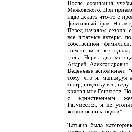
После окончания учебы
Маяковского. При приеме
надо делать что-то с пр
фиктивный брак. Но актр
Перед началом сезона, е
все штатные актеры, п
собственной фамилией
спектакли и все ждала, 
роль. Через два месяц
Андрей Александрович Г
Веденеева вспоминает: "
тому, что я, манкируя 
театр, подвожу его, веду 
кричал мне Гончаров. Но 
с единственным жел
Разумеется, я не утопи
жизни выпила водки".
Татьяна была категорич
считая, что замуж над