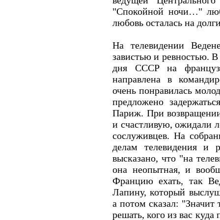
ведущей Центрального
"Спокойной ночи…" люб
любовь осталась на долги
На телевидении Веден
завистью и ревностью. В
дня СССР на француз
направлена в команди
очень понравилась молод
предложено задержатьс
Париж. При возвращении
и счастливую, ожидали л
сослуживцев. На собран
делам телевидения и 
высказано, что "на теле
она неопытная, и вообщ
Францию ехать, так Ве
Лапину, который выслуш
а потом сказал: "Значит 
решать, кого из вас куда 