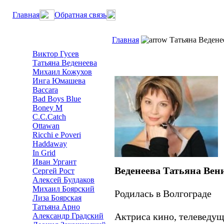
Главная
Обратная связь
Главная
Татьяна Ведене
Виктор Гусев
Татьяна Веденеева
Михаил Кожухов
Инга Юмашева
Baccara
Bad Boys Blue
Boney M
C.C.Catch
Ottawan
Ricchi e Poveri
Haddaway
In Grid
Иван Ургант
Веденеева Татьяна Ве
Сергей Рост
Алексей Булдаков
Михаил Боярский
Родилась в Волгограде
Лиза Боярская
Татьяна Арно
Актриса кино, телеведущ
Александр Градский