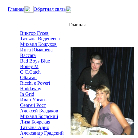
Главная
Обратная связь
Главная
Виктор Гусев
Татьяна Веденеева
Михаил Кожухов
Инга Юмашева
Baccara
Bad Boys Blue
Boney M
C.C.Catch
Ottawan
Ricchi e Poveri
Haddaway
In Grid
Иван Ургант
Сергей Рост
Алексей Булдаков
Михаил Боярский
Лиза Боярская
Татьяна Арно
Александр Градский