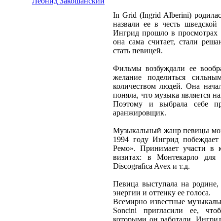
Леонид Закошанский
In Grid (Ingrid Alberini) роди
назвали ее в честь шведской
Ингрид прошло в просмотрах 
она сама считает, стали реш
стать певицей.
Фильмы возбуждали ее вообр
желание поделиться сильн
количеством людей. Она начал
поняла, что музыка является 
Поэтому и выбрала себе пр
аранжировщик.
Музыкальный жанр певицы мож
1994 году Ингрид побеждает 
Ремо». Принимает участи в к
визитах: в Монтекарло для 
Discografica Avex и т.д.
Певица выступала на родине, 
энергии и оттенку ее голоса.
Всемирно известные музыкальн
Soncini пригласили ее, что
которыми он работали. Ингрид 