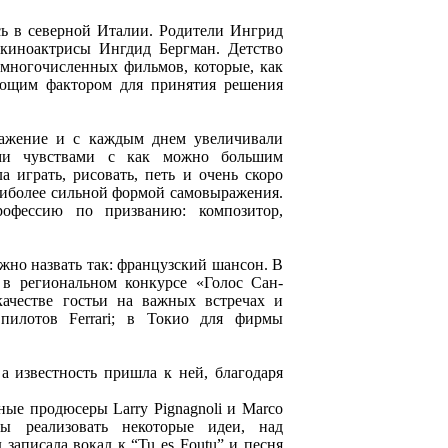
лась в северной Италии. Родители Ингрид
 киноактрисы Ингдид Бергман. Детство
многочисленных фильмов, которые, как
ающим фактором для принятия решения
ажение и с каждым днем увеличивали
ыми чувствами с как можно большим
а играть, рисовать, петь и очень скоро
наиболее сильной формой самовыражения.
офессию по призванию: композитор,
но назвать так: французский шансон. В
в региональном конкурсе «Голос Сан-
ачестве гостьи на важных встречах и
пилотов Ferrari; в Токио для фирмы
а известность пришла к ней, благодаря
ые продюсеры Larry Pignagnoli и Marco
бы реализовать некоторые идеи, над
записала вокал к “Tu es Foutu” и песня